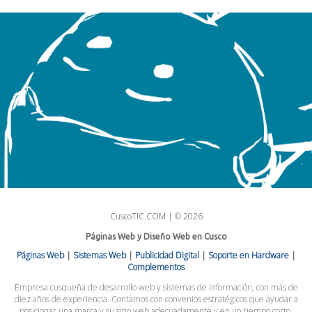
CuscoTIC.COM | © 2026
Páginas Web y Diseño Web en Cusco
Páginas Web
|
Sistemas Web
|
Publicidad Digital
|
Soporte en Hardware
|
Complementos
Empresa cusqueña de desarrollo web y sistemas de información, con más de
diez años de experiencia. Contamos con convenios estratégicos que ayudar a
posicionar una marca y su sitio web adecuadamente y en un tiempo corto.