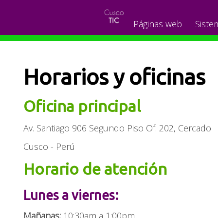
Páginas web
Siste
Horarios y oficinas
Oficina principal
Av. Santiago 906 Segundo Piso Of. 202, Cercado
Cusco - Perú
Horario de atención
Lunes a viernes:
Mañanas:
10:30am a 1:00pm