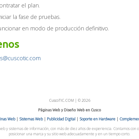
ontratar el plan.
iniciar la fase de pruebas.
uncionar en modo de producción definitivo.
enos
es@cuscotic.com
CuscoTIC.COM | © 2026
Páginas Web y Diseño Web en Cusco
ginas Web
|
Sistemas Web
|
Publicidad Digital
|
Soporte en Hardware
|
Complemen
b y sistemas de información, con más de diez años de experiencia. Contamos con c
posicionar una marca y su sitio web adecuadamente y en un tiempo corto.