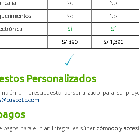
ancaria
No
No
querimientos
No
No
ectrónica
Sí
Sí
S/ 890
S/ 1,390
estos Personalizados
mbién un presupuesto personalizado para su proyec
s@cuscotic.com
pagos
 pagos para el plan Integral es súper
cómodo y accesi