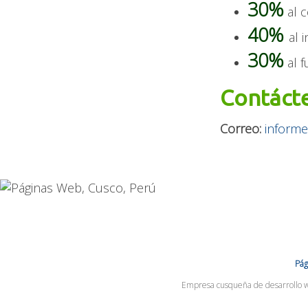
30%
al c
40%
al 
30%
al f
Contáct
Correo:
inform
Pá
Empresa cusqueña de desarrollo we