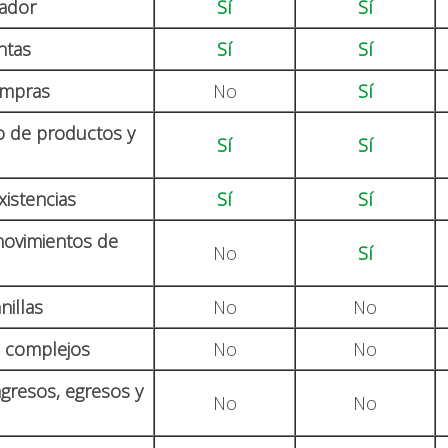
ador
Sí
Sí
ntas
Sí
Sí
ompras
No
Sí
 de productos y
Sí
Sí
xistencias
Sí
Sí
ovimientos de
No
Sí
nillas
No
No
a complejos
No
No
gresos, egresos y
No
No