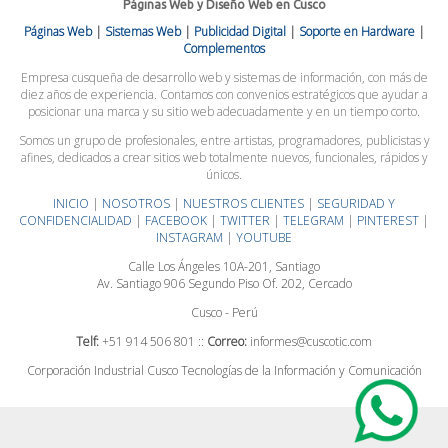
Páginas Web y Diseño Web en Cusco
Páginas Web
|
Sistemas Web
|
Publicidad Digital
|
Soporte en Hardware
|
Complementos
Empresa cusqueña de desarrollo web y sistemas de información, con más de
diez años de experiencia. Contamos con convenios estratégicos que ayudar a
posicionar una marca y su sitio web adecuadamente y en un tiempo corto.
Somos un grupo de profesionales, entre artistas, programadores, publicistas y
afines, dedicados a crear sitios web totalmente nuevos, funcionales, rápidos y
únicos.
INICIO
|
NOSOTROS
|
NUESTROS CLIENTES
|
SEGURIDAD Y
CONFIDENCIALIDAD
|
FACEBOOK
|
TWITTER
|
TELEGRAM
|
PINTEREST
|
INSTAGRAM
|
YOUTUBE
Calle Los Ángeles 10A-201, Santiago
Av. Santiago 906 Segundo Piso Of. 202, Cercado
Cusco - Perú
Telf:
+51 914 506 801 ::
Correo:
informes@cuscotic.com
Corporación Industrial Cusco Tecnologías de la Información y Comunicación