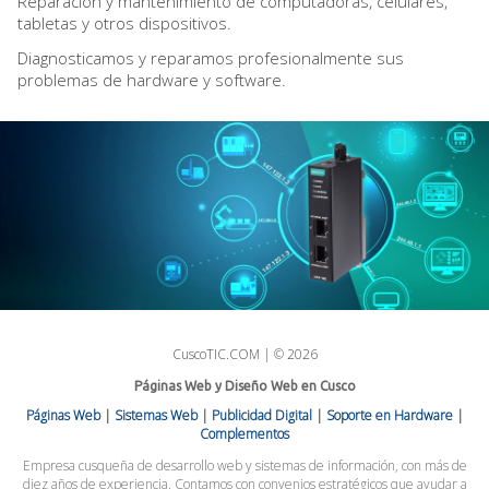
Reparación y mantenimiento de computadoras, celulares,
tabletas y otros dispositivos.
Diagnosticamos y reparamos profesionalmente sus
problemas de hardware y software.
CuscoTIC.COM | © 2026
Páginas Web y Diseño Web en Cusco
Páginas Web
|
Sistemas Web
|
Publicidad Digital
|
Soporte en Hardware
|
Complementos
Empresa cusqueña de desarrollo web y sistemas de información, con más de
diez años de experiencia. Contamos con convenios estratégicos que ayudar a