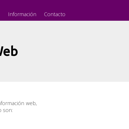
s
Información
Contacto
Web
nformación web,
o son: