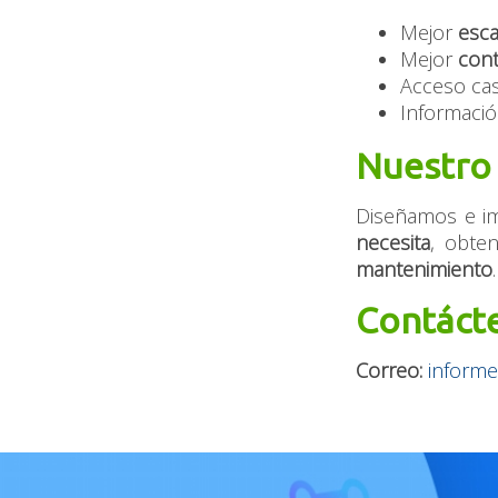
Mejor
esca
Mejor
cont
Acceso cas
Informació
Nuestro 
Diseñamos e i
necesita
, obte
mantenimiento
.
Contáct
Correo:
inform