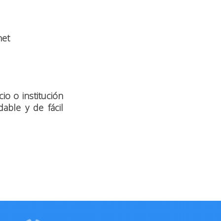
net
o o institución
dable y de fácil